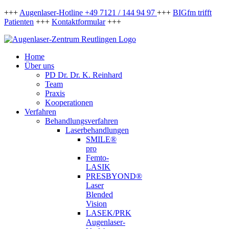
Zum
+++
Augenlaser-Hotline +49 7121 / 144 94 97
+++
BIGfm trifft
Inhalt
Patienten
+++
Kontaktformular
+++
springen
Facebook
Instagram
Home
Über uns
PD Dr. Dr. K. Reinhard
Team
Praxis
Kooperationen
Verfahren
Behandlungsverfahren
Laserbehandlungen
SMILE®
pro
Femto-
LASIK
PRESBYOND®
Laser
Blended
Vision
LASEK/PRK
Augenlaser-