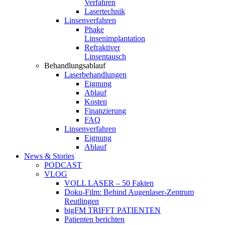
Verfahren
Lasertechnik
Linsenverfahren
Phake
Linsenimplantation
Refraktiver
Linsentausch
Behandlungsablauf
Laserbehandlungen
Eignung
Ablauf
Kosten
Finanzierung
FAQ
Linsenverfahren
Eignung
Ablauf
News & Stories
PODCAST
VLOG
VOLL LASER – 50 Fakten
Doku-Film: Behind Augenlaser-Zentrum
Reutlingen
bigFM TRIFFT PATIENTEN
Patienten berichten