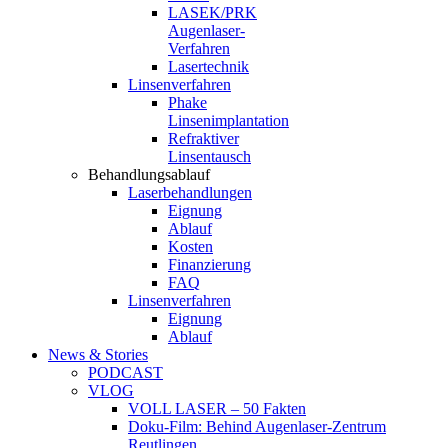
LASEK/PRK
Augenlaser-
Verfahren
Lasertechnik
Linsenverfahren
Phake
Linsenimplantation
Refraktiver
Linsentausch
Behandlungsablauf
Laserbehandlungen
Eignung
Ablauf
Kosten
Finanzierung
FAQ
Linsenverfahren
Eignung
Ablauf
News & Stories
PODCAST
VLOG
VOLL LASER – 50 Fakten
Doku-Film: Behind Augenlaser-Zentrum
Reutlingen