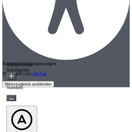
Barrierefreiheitsanpassungen
Inhaltsmodule
Schriftgröße
Präsentiert von
OneTap
Werkzeugleiste ausblenden
Standard