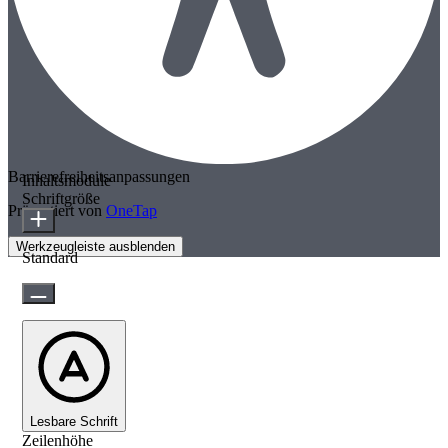
Barrierefreiheitsanpassungen
Inhaltsmodule
Schriftgröße
Präsentiert von
OneTap
Werkzeugleiste ausblenden
Standard
Lesbare Schrift
Zeilenhöhe