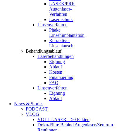
LASEK/PRK
Augenlaser-
Verfahren
Lasertechnik
Linsenverfahren
Phake
Linsenimplantation
Refraktiver
Linsentausch
Behandlungsablauf
Laserbehandlungen
Eignung
Ablauf
Kosten
Finanzierung
FAQ
Linsenverfahren
Eignung
Ablauf
News & Stories
PODCAST
VLOG
VOLL LASER – 50 Fakten
Doku-Film: Behind Augenlaser-Zentrum
Reutlingen