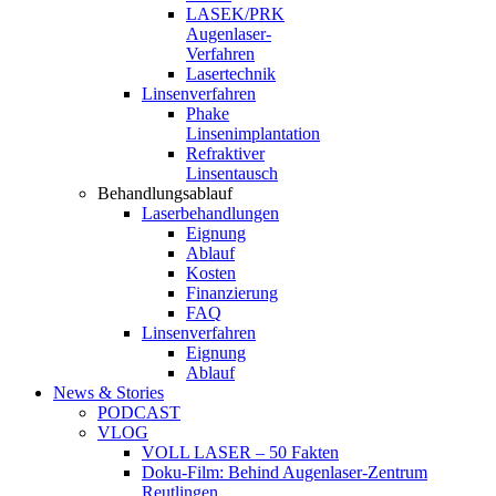
LASEK/PRK
Augenlaser-
Verfahren
Lasertechnik
Linsenverfahren
Phake
Linsenimplantation
Refraktiver
Linsentausch
Behandlungsablauf
Laserbehandlungen
Eignung
Ablauf
Kosten
Finanzierung
FAQ
Linsenverfahren
Eignung
Ablauf
News & Stories
PODCAST
VLOG
VOLL LASER – 50 Fakten
Doku-Film: Behind Augenlaser-Zentrum
Reutlingen