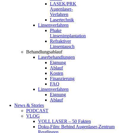
LASEK/PRK
Augenlaser-
Verfahren
Lasertechnik
Linsenverfahren
Phake
Linsenimplantation
Refraktiver
Linsentausch
Behandlungsablauf
Laserbehandlungen
Eignung
Ablauf
Kosten
Finanzierung
FAQ
Linsenverfahren
Eignung
Ablauf
News & Stories
PODCAST
VLOG
VOLL LASER – 50 Fakten
Doku-Film: Behind Augenlaser-Zentrum
Reutlingen