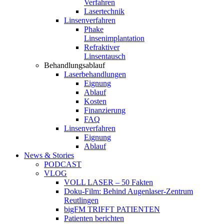
Verfahren
Lasertechnik
Linsenverfahren
Phake
Linsenimplantation
Refraktiver
Linsentausch
Behandlungsablauf
Laserbehandlungen
Eignung
Ablauf
Kosten
Finanzierung
FAQ
Linsenverfahren
Eignung
Ablauf
News & Stories
PODCAST
VLOG
VOLL LASER – 50 Fakten
Doku-Film: Behind Augenlaser-Zentrum
Reutlingen
bigFM TRIFFT PATIENTEN
Patienten berichten