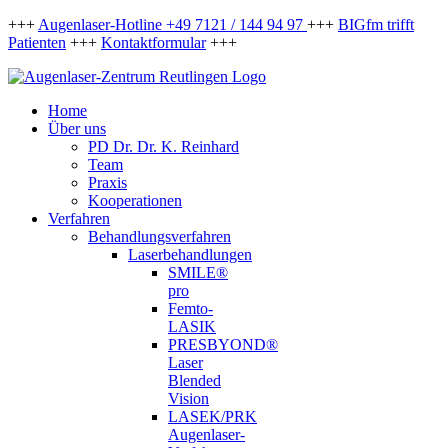
Zum
+++
Augenlaser-Hotline +49 7121 / 144 94 97
+++
BIGfm trifft
Inhalt
Patienten
+++
Kontaktformular
+++
springen
Facebook
Instagram
Home
Über uns
PD Dr. Dr. K. Reinhard
Team
Praxis
Kooperationen
Verfahren
Behandlungsverfahren
Laserbehandlungen
SMILE®
pro
Femto-
LASIK
PRESBYOND®
Laser
Blended
Vision
LASEK/PRK
Augenlaser-