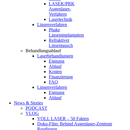
LASEK/PRK
Augenlaser-
Verfahren
Lasertechnik
Linsenverfahren
Phake
Linsenimplantation
Refraktiver
Linsentausch
Behandlungsablauf
Laserbehandlungen
Eignung
Ablauf
Kosten
Finanzierung
FAQ
Linsenverfahren
Eignung
Ablauf
News & Stories
PODCAST
VLOG
VOLL LASER – 50 Fakten
Doku-Film: Behind Augenlaser-Zentrum
Reutlingen