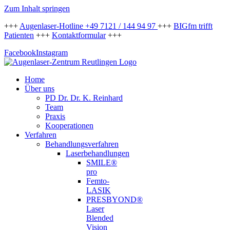
Zum Inhalt springen
+++
Augenlaser-Hotline +49 7121 / 144 94 97
+++
BIGfm trifft
Patienten
+++
Kontaktformular
+++
Facebook
Instagram
Home
Über uns
PD Dr. Dr. K. Reinhard
Team
Praxis
Kooperationen
Verfahren
Behandlungsverfahren
Laserbehandlungen
SMILE®
pro
Femto-
LASIK
PRESBYOND®
Laser
Blended
Vision