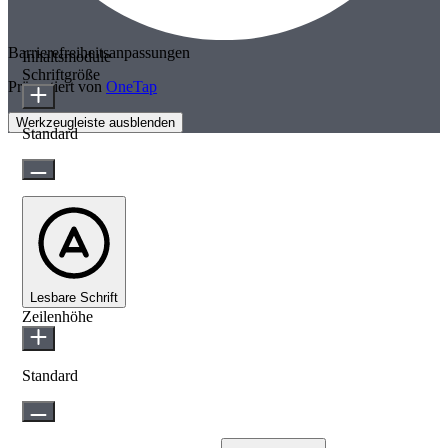
Barrierefreiheitsanpassungen
Inhaltsmodule
Schriftgröße
Präsentiert von
OneTap
Werkzeugleiste ausblenden
Standard
Lesbare Schrift
Zeilenhöhe
Standard