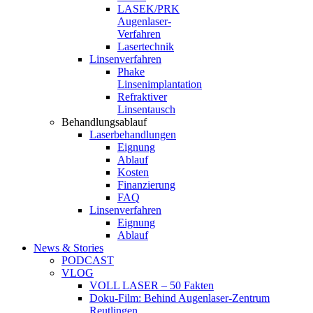
LASEK/PRK
Augenlaser-
Verfahren
Lasertechnik
Linsenverfahren
Phake
Linsenimplantation
Refraktiver
Linsentausch
Behandlungsablauf
Laserbehandlungen
Eignung
Ablauf
Kosten
Finanzierung
FAQ
Linsenverfahren
Eignung
Ablauf
News & Stories
PODCAST
VLOG
VOLL LASER – 50 Fakten
Doku-Film: Behind Augenlaser-Zentrum
Reutlingen