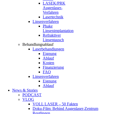
LASEK/PRK
Augenlaser-
Verfahren
Lasertechnik
Linsenverfahren
Phake
Linsenimplantation
Refraktiver
Linsentausch
Behandlungsablauf
Laserbehandlungen
Eignung
Ablauf
Kosten
Finanzierung
FAQ
Linsenverfahren
Eignung
Ablauf
News & Stories
PODCAST
VLOG
VOLL LASER – 50 Fakten
Doku-Film: Behind Augenlaser-Zentrum
Reutlingen