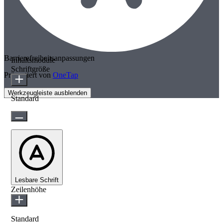
Barrierefreiheitsanpassungen
Inhaltsmodule
Schriftgröße
Präsentiert von
OneTap
Werkzeugleiste ausblenden
Standard
Lesbare Schrift
Zeilenhöhe
Standard