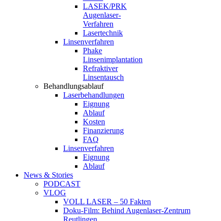
LASEK/PRK
Augenlaser-
Verfahren
Lasertechnik
Linsenverfahren
Phake
Linsenimplantation
Refraktiver
Linsentausch
Behandlungsablauf
Laserbehandlungen
Eignung
Ablauf
Kosten
Finanzierung
FAQ
Linsenverfahren
Eignung
Ablauf
News & Stories
PODCAST
VLOG
VOLL LASER – 50 Fakten
Doku-Film: Behind Augenlaser-Zentrum
Reutlingen