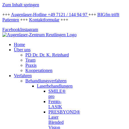
Zum Inhalt springen
+++
Augenlaser-Hotline +49 7121 / 144 94 97
+++
BIGfm trifft
Patienten
+++
Kontaktformular
+++
Facebook
Instagram
Home
Über uns
PD Dr. Dr. K. Reinhard
Team
Praxis
Kooperationen
Verfahren
Behandlungsverfahren
Laserbehandlungen
SMILE®
pro
Femto-
LASIK
PRESBYOND®
Laser
Blended
Vision