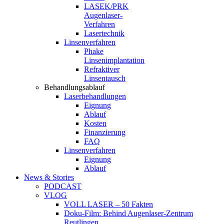
LASEK/PRK
Augenlaser-
Verfahren
Lasertechnik
Linsenverfahren
Phake
Linsenimplantation
Refraktiver
Linsentausch
Behandlungsablauf
Laserbehandlungen
Eignung
Ablauf
Kosten
Finanzierung
FAQ
Linsenverfahren
Eignung
Ablauf
News & Stories
PODCAST
VLOG
VOLL LASER – 50 Fakten
Doku-Film: Behind Augenlaser-Zentrum
Reutlingen